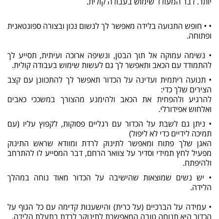
יותר. דבר המעודד שימוש בעבודה קולית.
• • חופש התנועה בלידה מאפשר לך לנשום נכון ובצורה ספונטאנית
ופתוחה.
• נשימה עמוקה אל תוך הבטן, ונשיפה ארוכה ועיתית, תסייע לך
להתמודד עם הכאב ותאפשר לך גם לעשות שימוש בעבודה קולית.
• תנועה ריתמית ועדינה על הכדור תאפשר לך להתכוונן עם קצב
הצירים שלך כדי:
להרגיע ולהפחית את הכאב ולהימנע מהצורך במשככי כאבים
ואלחוש אפידורלי.
• ניתן גם לשבת על הכדור עם רגליים פסוקות, לקפוץ עליו (עם
תמיכה לידיים כדי לא ליפול)
האגן שלך פתוח ומאפשר לתינוק לרדת ומוודא שראש התינוק
מפעיל לחץ תמידי וסדיר על צוואר הרחם, דבר המסייע לו להתרחב
ולהיפתח.
• יש נשים שמוצאות שהישיבה על הכדור מאוד נוחה במהלך
הלידה.
• עמידה על הברכיים (על כרית) והישענות קדימה עם כל הגוף על
הכדור היא תנוחה טובה המאפשרת לתינוקך לרדת בתעלת הלידה.