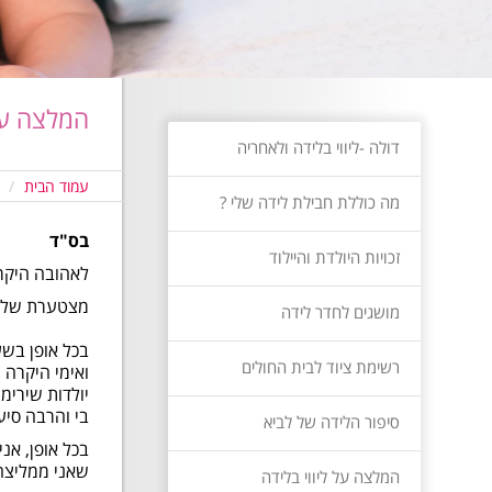
המלצה על 
דולה -ליווי בלידה ולאחריה
עמוד הבית
מה כוללת חבילת לידה שלי ?
בס"ד
זכויות היולדת והיילוד
לאהובה היקר
מצטערת שלא י
מושגים לחדר לידה
בכל אופן בשע
רשימת ציוד לבית החולים
ואימי היקרה 
יולדות שירימ
בי והרבה סיע
סיפור הלידה של לביא
בכל אופן, אנ
שאני ממליצה 
המלצה על ליווי בלידה